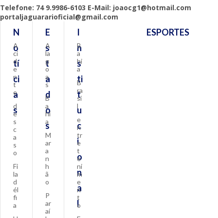
Telefone: 74 9.9986-6103 E-Mail: joaocg1@hotmail.com
portaljaguararioficial@gmail.com
N
E
I
ESPORTES
A
A
B
o
s
n
ci
la
a
d
g
hi
tí
t
s
e
o
a
n
a
ci
a
ti
B
t
s
ra
e
a
d
t
B
si
d
a
l
s
o
u
e
hi
e
s
a
s
c
n
c
M
tr
a
i
ar
e
s
a
t
o
o
n
e
Fi
h
ni
n
la
ã
m
d
o
e
a
él
n
P
fi
t
l
ar
a
o
aí