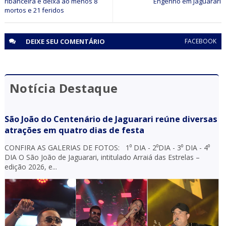
ribanceira e deixa ao menos 8
Engenho em Jaguarari
mortos e 21 feridos
DEIXE SEU
COMENTÁRIO
FACEBOOK
Notícia Destaque
São João do Centenário de Jaguarari reúne diversas
atrações em quatro dias de festa
CONFIRA AS GALERIAS DE FOTOS: 1⁰ DIA - 2⁰DIA - 3⁰ DIA - 4⁰
DIA O São João de Jaguarari, intitulado Arraiá das Estrelas –
edição 2026, e...