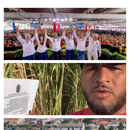
BAHIA
Convenção oficializa Jerônimo Rodrigues e chapa petista
para as eleições de 2026 na Bahia
BAHIA
Ex-prefeito de Jacobina que declarou voto em Lula e ACM