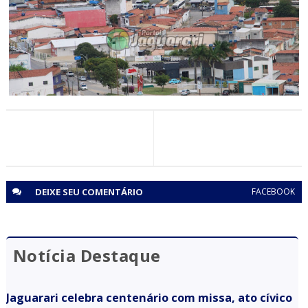
Neto sofre representação do PT e diz: “Acabou a
democracia”
ELEIÇÕES 2026
Jaguarari registra aumento no número de eleitores aptos
para as Eleições 2026
DEIXE SEU
COMENTÁRIO
FACEBOOK
Notícia Destaque
Jaguarari celebra centenário com missa, ato cívico