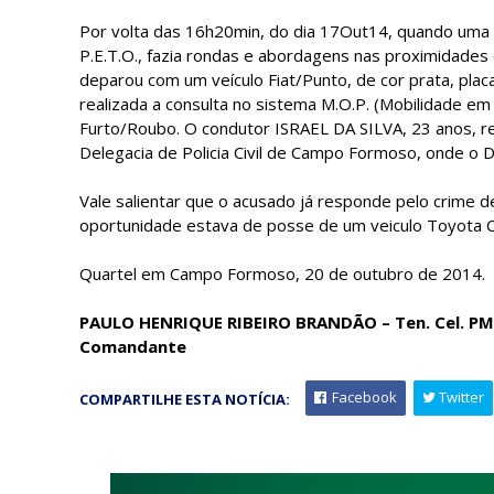
Por volta das 16h20min, do dia 17Out14, quando uma 
P.E.T.O., fazia rondas e abordagens nas proximidades
deparou com um veículo Fiat/Punto, de cor prata, plac
realizada a consulta no sistema M.O.P. (Mobilidade em 
Furto/Roubo. O condutor ISRAEL DA SILVA, 23 anos, re
Delegacia de Policia Civil de Campo Formoso, onde o De
Vale salientar que o acusado já responde pelo crime 
oportunidade estava de posse de um veiculo Toyota Co
Quartel em Campo Formoso, 20 de outubro de 2014.
PAULO HENRIQUE RIBEIRO BRANDÃO – Ten. Cel. P
Comandante
Facebook
Twitter
COMPARTILHE ESTA NOTÍCIA: