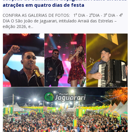
atrações em quatro dias de festa
CONFIRA AS GALERIAS DE FOTOS: 1⁰ DIA - 2⁰DIA - 3⁰ DIA - 4⁰
DIA O São João de Jaguarari, intitulado Arraiá das Estrelas –
edição 2026, e...