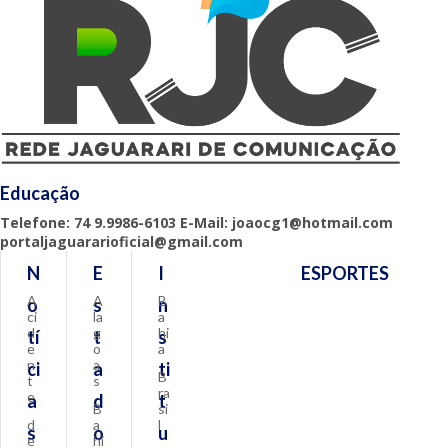
Educação
Telefone: 74 9.9986-6103 E-Mail: joaocg1@hotmail.com
portaljaguararioficial@gmail.com
N
E
I
ESPORTES
A
A
B
o
s
n
ci
la
a
d
g
hi
tí
t
s
e
o
a
n
a
ci
a
ti
B
t
s
ra
e
a
d
t
B
si
d
a
l
s
o
u
e
hi