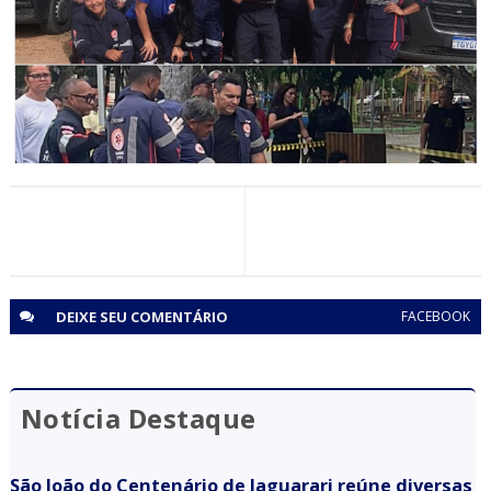
Itiúba: Mutirão de Saúde inédito transforma o domingo
de mais de 300 moradores em Rômulo Campos
CORPO DE BOMBEIROS
Equipe do SAMU de Jaguarari participa de simulado de
incidente com múltiplas vítimas em Senhor do Bonfim
DEIXE SEU
COMENTÁRIO
FACEBOOK
Notícia Destaque
São João do Centenário de Jaguarari reúne diversas