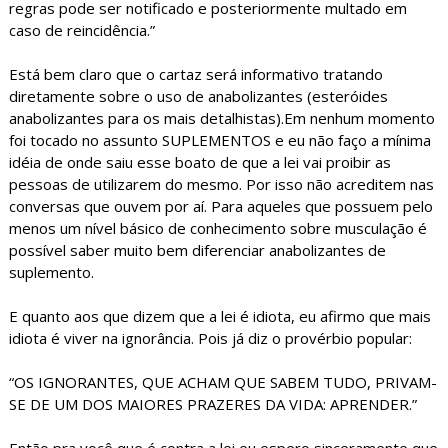
regras pode ser notificado e posteriormente multado em
caso de reincidência.”
Está bem claro que o cartaz será informativo tratando
diretamente sobre o uso de anabolizantes (esteróides
anabolizantes para os mais detalhistas).Em nenhum momento
foi tocado no assunto SUPLEMENTOS e eu não faço a mínima
idéia de onde saiu esse boato de que a lei vai proibir as
pessoas de utilizarem do mesmo. Por isso não acreditem nas
conversas que ouvem por aí. Para aqueles que possuem pelo
menos um nível básico de conhecimento sobre musculação é
possível saber muito bem diferenciar anabolizantes de
suplemento.
E quanto aos que dizem que a lei é idiota, eu afirmo que mais
idiota é viver na ignorância. Pois já diz o provérbio popular:
“OS IGNORANTES, QUE ACHAM QUE SABEM TUDO, PRIVAM-
SE DE UM DOS MAIORES PRAZERES DA VIDA: APRENDER.”
Então pra você que é contra a lei eu espero sinceramente que