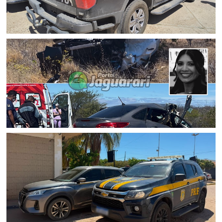
JUAZEIRO
Polícia Civil cumpre mandado de prisão preventiva por
tráfico de drogas em Juazeiro (BA)
ACIDENTE
Mulher morre e outras duas pessoas ficam feridas após
colisão entre carro e van na BR 407, em Juazeiro (BA)