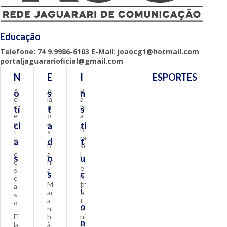
Educação
Telefone: 74 9.9986-6103 E-Mail: joaocg1@hotmail.com
portaljaguararioficial@gmail.com
N
E
I
ESPORTES
A
A
B
o
s
n
ci
la
a
d
g
hi
tí
t
s
e
o
a
n
a
ci
a
ti
B
t
s
ra
e
a
d
t
B
si
d
a
l
s
o
u
e
hi
e
s
a
s
c
n
c
M
tr
a
i
ar
e
s
a
t
o
o
n
e
Fi
h
ni
n
la
ã
m