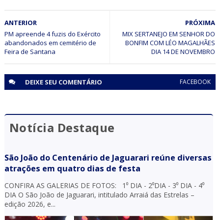
JUAZEIRO
ANTERIOR
PRÓXIMA
Em Juazeiro (BA), PRF recupera veículo roubado em
Salvador (BA)
PM apreende 4 fuzis do Exército
MIX SERTANEJO EM SENHOR DO
abandonados em cemitério de
BONFIM COM LÉO MAGALHÃES
Feira de Santana
DIA 14 DE NOVEMBRO
DEIXE SEU
COMENTÁRIO
FACEBOOK
Notícia Destaque
São João do Centenário de Jaguarari reúne diversas
atrações em quatro dias de festa
CONFIRA AS GALERIAS DE FOTOS: 1⁰ DIA - 2⁰DIA - 3⁰ DIA - 4⁰
DIA O São João de Jaguarari, intitulado Arraiá das Estrelas –
edição 2026, e...