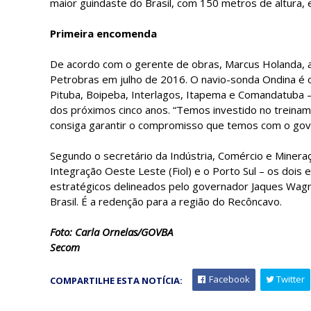
maior guindaste do Brasil, com 150 metros de altura, 
Primeira encomenda
De acordo com o gerente de obras, Marcus Holanda, a
Petrobras em julho de 2016. O navio-sonda Ondina é o 
Pituba, Boipeba, Interlagos, Itapema e Comandatuba 
dos próximos cinco anos. “Temos investido no treiname
consiga garantir o compromisso que temos com o gover
Segundo o secretário da Indústria, Comércio e Mineraç
Integração Oeste Leste (Fiol) e o Porto Sul – os dois
estratégicos delineados pelo governador Jaques Wagn
Brasil. É a redenção para a região do Recôncavo.
Foto: Carla Ornelas/GOVBA
Secom
Facebook
Twitter
COMPARTILHE ESTA NOTÍCIA: