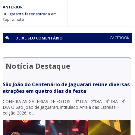
ANTERIOR
Piemonte Norte do Itapicuru: Audiência Pública discute
implantação de CEASA e Rota do Agroecoturismo
Rui garante fazer estrada em
DEIXE SEU
COMENTÁRIO
FACEBOOK
Notícia Destaque
São João do Centenário de Jaguarari reúne diversas
atrações em quatro dias de festa
CONFIRA AS GALERIAS DE FOTOS: 1⁰ DIA - 2⁰DIA - 3⁰ DIA - 4⁰
DIA O São João de Jaguarari, intitulado Arraiá das Estrelas –
edição 2026, e...