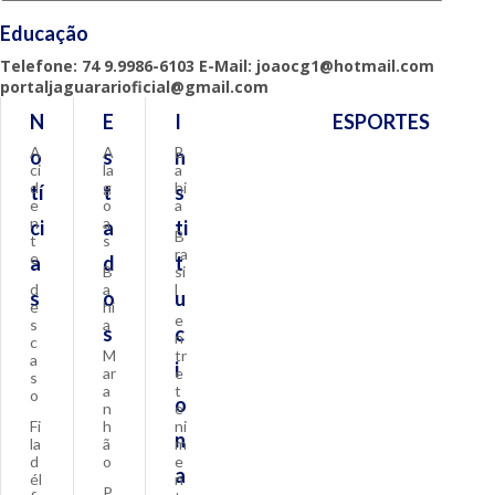
Educação
Telefone: 74 9.9986-6103 E-Mail: joaocg1@hotmail.com
portaljaguararioficial@gmail.com
N
E
I
ESPORTES
A
A
B
o
s
n
ci
la
a
d
g
hi
tí
t
s
e
o
a
n
a
ci
a
ti
B
t
s
ra
e
a
d
t
B
si
d
a
l
s
o
u
e
hi
e
s
a
s
c
n
c
M
tr
a
i
ar
e
s
a
t
o
o
n
e
Fi
h
ni
n
la
ã
m
d
o
e
a
él
n
P