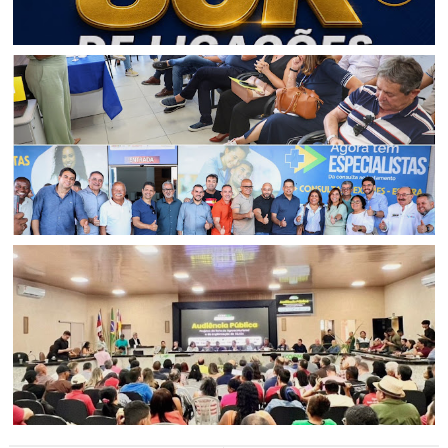
BAHIA
CICOM Senhor do Bonfim alcança a marca de 80 mil
ligações atendidas em 2026
REGIÃO DE JAGUARARI
Secretária da Saúde se reúne com prefeitos e apresenta
novo modelo assistencial do Hospital Dom Antônio
Monteiro, em Senhor do Bonfim
ECONOMIA