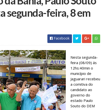
 da Bahia, Paulo Souto
ta segunda-feira, 8 em
Facebook
Nesta segunda-
feira (08/09) ás
12hs:40min o
município de
Jaguarari recebeu
a comitiva do
candidato ao
governo do
estado Paulo
Souto do DEM