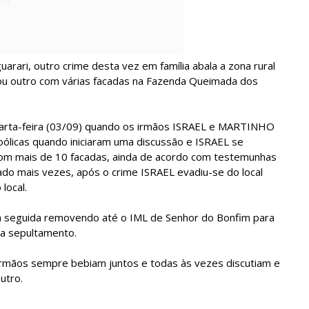
rari, outro crime desta vez em família abala a zona rural
ou outro com várias facadas na Fazenda Queimada dos
uarta-feira (03/09) quando os irmãos ISRAEL e MARTINHO
licas quando iniciaram uma discussão e ISRAEL se
m mais de 10 facadas, ainda de acordo com testemunhas
eado mais vezes, após o crime ISRAEL evadiu-se do local
local.
 em seguida removendo até o IML de Senhor do Bonfim para
ra sepultamento.
s irmãos sempre bebiam juntos e todas às vezes discutiam e
utro.