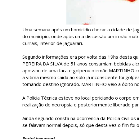
Uma semana após um homicídio chocar a cidade de Jagua
do município, onde após uma discussão um irmão mat
Currais, interior de Jaguarari.
Segundo informações era por volta das 19hs desta q
PEREIRA DA SILVA de 51 anos consumiam bebidas alcoó
apossou de uma faca e golpeou o irmão MARTINHO co
a vítima mesmo caída ao solo já inconsciente foi golp
tomando destino ignorado. MARTINHO veio a óbito no 
A Polícia Técnica esteve no local periciando o corpo
realização de necropsia e posteriormente liberado pa
Ainda segundo consta na ocorrência da Polícia Civil o
se falavam normal depois, só que desta vez o fim foi o
Portal Jaguarari