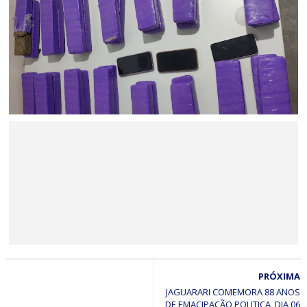
Procurado da justiça é identificado e preso após ser
identificado pelo sistema de reconhecimento facial em
ação do CICOM Sr. do Bonfim e PM em Capim Grosso
BAHIA
Ação policial resulta na prisão de dois suspeitos e na
apreensão de 22 kg de maconha no Sul da Bahia
BAHIA
PRÓXIMA
Minério extraído de Jaguarari coloca o município entre os
principais exportadores da Bahia em 2026
JAGUARARI COMEMORA 88 ANOS
DE EMACIPAÇÃO POLITICA, DIA 06