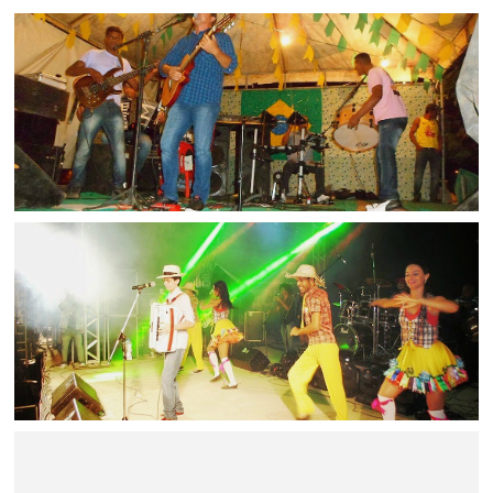
BAHIA
Vocalista da banda Os Sem Futuros Prefeito de Biritinga
não decepciona público
BAHIA
O forrozeiro Kelvin Diniz abrilhantou os festejos juninos e