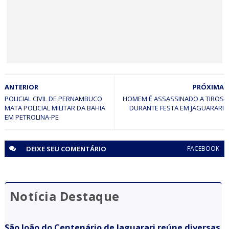
festejos de São Pedro 2014
JAGUARARI
ANTERIOR
PRÓXIMA
CONFIRA A GALERIA DE FOTOS DO SÃO JOÃO 2014 DE
JAGUARARI
POLICIAL CIVIL DE PERNAMBUCO
HOMEM É ASSASSINADO A TIROS
MATA POLICIAL MILITAR DA BAHIA
DURANTE FESTA EM JAGUARARI
EM PETROLINA-PE
DEIXE SEU
COMENTÁRIO
FACEBOOK
Notícia Destaque
São João do Centenário de Jaguarari reúne diversas