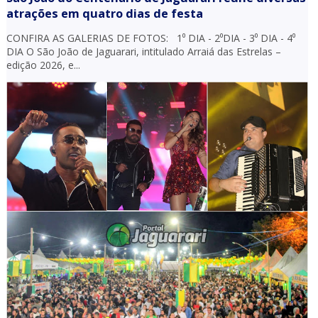
atrações em quatro dias de festa
CONFIRA AS GALERIAS DE FOTOS: 1⁰ DIA - 2⁰DIA - 3⁰ DIA - 4⁰
DIA O São João de Jaguarari, intitulado Arraiá das Estrelas –
edição 2026, e...