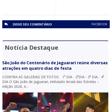
Operação Fim de Linha prende motorista de ônibus com 1
kg de cocaína, munições e por transporte irregular de
medicamentos na BR 116 em Tucano (BA)
DEIXE SEU
COMENTÁRIO
FACEBOOK
Notícia Destaque
São João do Centenário de Jaguarari reúne diversas
atrações em quatro dias de festa
CONFIRA AS GALERIAS DE FOTOS: 1⁰ DIA - 2⁰DIA - 3⁰ DIA - 4⁰
DIA O São João de Jaguarari, intitulado Arraiá das Estrelas –
edição 2026, e...