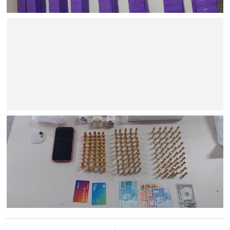
BAHIA
Ação policial resulta na prisão de dois suspeitos e na
apreensão de 22 kg de maconha no Sul da Bahia
BAHIA
Minério extraído de Jaguarari coloca o município entre os
principais exportadores da Bahia em 2026
BAHIA