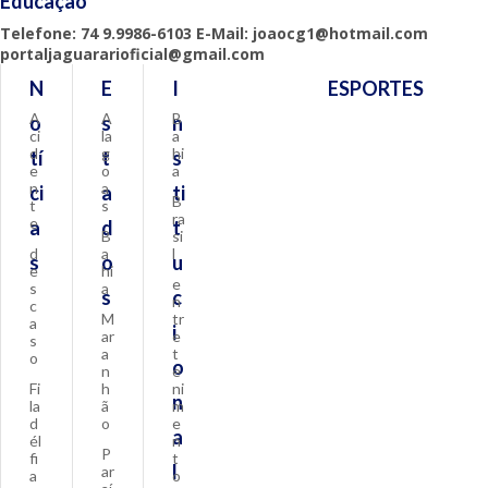
Educação
Telefone: 74 9.9986-6103 E-Mail: joaocg1@hotmail.com
portaljaguararioficial@gmail.com
N
E
I
ESPORTES
A
A
B
o
s
n
ci
la
a
d
g
hi
tí
t
s
e
o
a
n
a
ci
a
ti
B
t
s
ra
e
a
d
t
B
si
d
a
l
s
o
u
e
hi
e
s
a
s
c
n
c
M
tr
a
i
ar
e
s
a
t
o
o
n
e
Fi
h
ni
n
la
ã
m
d
o
e
a
él
n
P
fi
t
l
ar
a
o