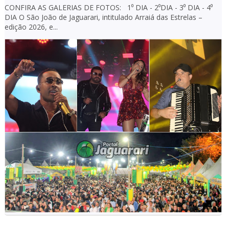
CONFIRA AS GALERIAS DE FOTOS: 1⁰ DIA - 2⁰DIA - 3⁰ DIA - 4⁰
DIA O São João de Jaguarari, intitulado Arraiá das Estrelas –
edição 2026, e...