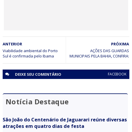
(BA)
BAHIA
ANTERIOR
PRÓXIMA
Inscrições para cursos técnicos da rede estadual seguem
até 14 de julho
Viabilidade ambiental do Porto
AÇÕES DAS GUARDAS
Sul é confirmada pelo Ibama
MUNICIPAIS PELA BAHIA, CONFIRA:
DEIXE SEU
COMENTÁRIO
FACEBOOK
Notícia Destaque
São João do Centenário de Jaguarari reúne diversas
atrações em quatro dias de festa