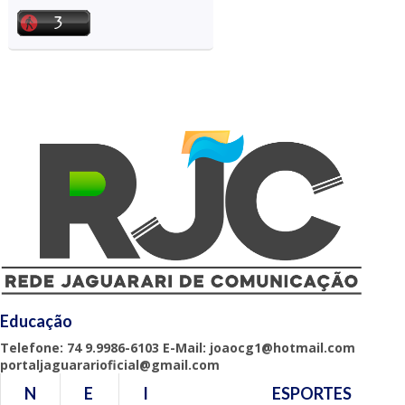
Educação
Telefone: 74 9.9986-6103 E-Mail: joaocg1@hotmail.com
portaljaguararioficial@gmail.com
N
E
I
ESPORTES