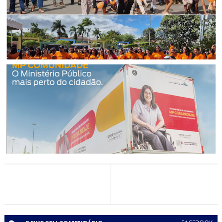
CIDADANIA
Jaguarari mobilizou população para Caminhada Faça
Bonito em defesa de crianças e adolescentes
ANDORINHA
MPBA presta atendimentos gratuitos às populações de
Andorinha, Esplanada e Biritinga