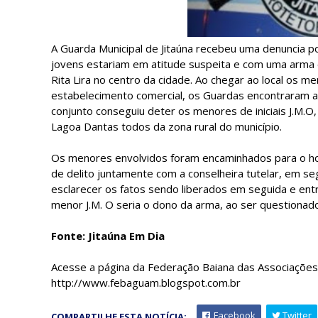
A Guarda Municipal de Jitaúna recebeu uma denuncia po
jovens estariam em atitude suspeita e com uma arma 
Rita Lira no centro da cidade. Ao chegar ao local os 
estabelecimento comercial, os Guardas encontraram a 
conjunto conseguiu deter os menores de iniciais J.M.O
Lagoa Dantas todos da zona rural do município.
Os menores envolvidos foram encaminhados para o ho
de delito juntamente com a conselheira tutelar, em 
esclarecer os fatos sendo liberados em seguida e en
menor J.M. O seria o dono da arma, ao ser questionad
Fonte: Jitaúna Em Dia
Acesse a página da Federação Baiana das Associações
http://www.febaguam.blogspot.com.br
Facebook
Twitter
COMPARTILHE ESTA NOTÍCIA: