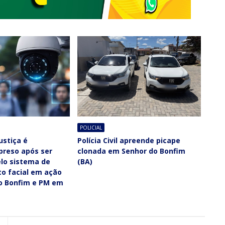
POLICIAL
ustiça é
Polícia Civil apreende picape
 preso após ser
clonada em Senhor do Bonfim
elo sistema de
(BA)
o facial em ação
do Bonfim e PM em