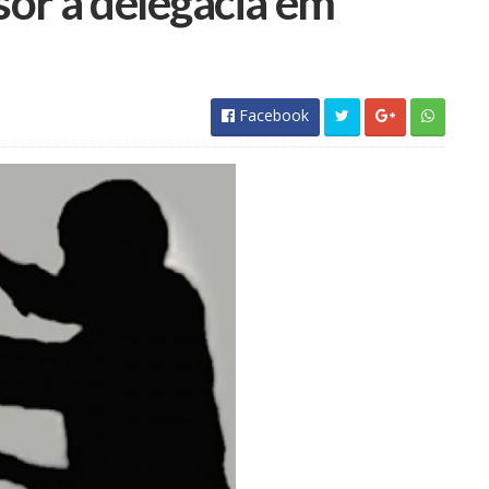
or à delegacia em
Facebook