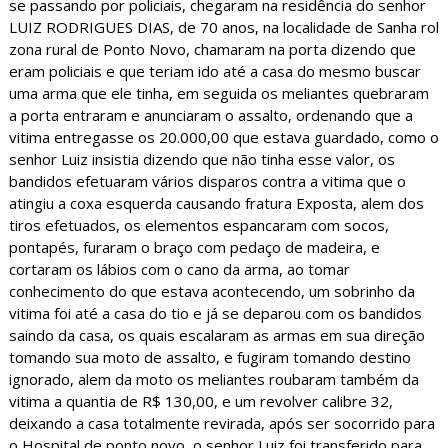
se passando por policiais, chegaram na residência do senhor
LUIZ RODRIGUES DIAS, de 70 anos, na localidade de Sanha rol
zona rural de Ponto Novo, chamaram na porta dizendo que
eram policiais e que teriam ido até a casa do mesmo buscar
uma arma que ele tinha, em seguida os meliantes quebraram
a porta entraram e anunciaram o assalto, ordenando que a
vitima entregasse os 20.000,00 que estava guardado, como o
senhor Luiz insistia dizendo que não tinha esse valor, os
bandidos efetuaram vários disparos contra a vitima que o
atingiu a coxa esquerda causando fratura Exposta, alem dos
tiros efetuados, os elementos espancaram com socos,
pontapés, furaram o braço com pedaço de madeira, e
cortaram os lábios com o cano da arma, ao tomar
conhecimento do que estava acontecendo, um sobrinho da
vitima foi até a casa do tio e já se deparou com os bandidos
saindo da casa, os quais escalaram as armas em sua direção
tomando sua moto de assalto, e fugiram tomando destino
ignorado, alem da moto os meliantes roubaram também da
vitima a quantia de R$ 130,00, e um revolver calibre 32,
deixando a casa totalmente revirada, após ser socorrido para
o Hospital de ponto novo, o senhor Luiz foi transferido para