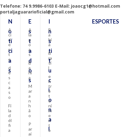
Telefone: 74 9.9986-6103 E-Mail: joaocg1@hotmail.com
portaljaguararioficial@gmail.com
N
E
I
ESPORTES
A
A
B
o
s
n
ci
la
a
d
g
hi
tí
t
s
e
o
a
n
a
ci
a
ti
B
t
s
ra
e
a
d
t
B
si
d
a
l
s
o
u
e
hi
e
s
a
s
c
n
c
M
tr
a
i
ar
e
s
a
t
o
o
n
e
Fi
h
ni
n
la
ã
m
d
o
e
a
él
n
P
fi
t
l
ar
a
o
aí