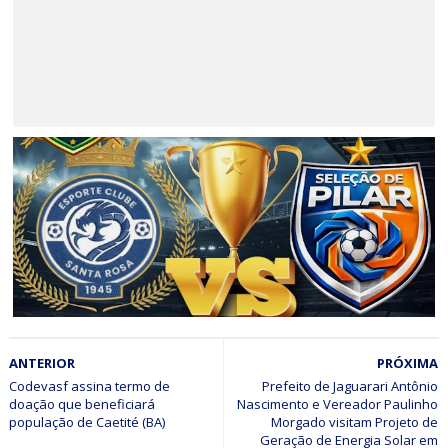
Jaguarariense de futebol 2026
BAHIA
Minério extraído de Jaguarari coloca o município entre os
principais exportadores da Bahia em 2026
ESPORTE
ANTERIOR
PRÓXIMA
Final do Campeonato Jaguarariense de Futebol 2026 será
entre Santa Rosa e Pilar; Entrada será gratuita
Codevasf assina termo de
Prefeito de Jaguarari Antônio
doação que beneficiará
Nascimento e Vereador Paulinho
Morgado visitam Projeto de
Geração de Energia Solar em