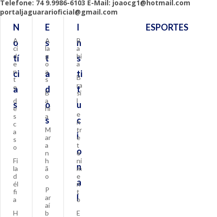
Telefone: 74 9.9986-6103 E-Mail: joaocg1@hotmail.com
portaljaguararioficial@gmail.com
N
E
I
ESPORTES
A
A
B
o
s
n
ci
la
a
d
g
hi
tí
t
s
e
o
a
n
a
ci
a
ti
B
t
s
ra
e
a
d
t
B
si
d
a
l
s
o
u
e
hi
e
s
a
s
c
n
c
M
tr
a
i
ar
e
s
a
t
o
o
n
e
Fi
h
ni
n
la
ã
m
d
o
e
a
él
n
P
fi
t
l
ar
a
o
aí
H
b
E