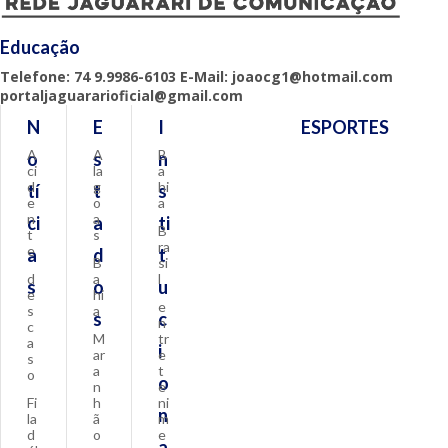
Educação
Telefone: 74 9.9986-6103 E-Mail: joaocg1@hotmail.com
portaljaguararioficial@gmail.com
N
E
I
ESPORTES
A
A
B
o
s
n
ci
la
a
d
g
hi
tí
t
s
e
o
a
n
a
ci
a
ti
B
t
s
ra
e
a
d
t
B
si
d
a
l
s
o
u
e
hi
e
s
a
s
c
n
c
M
tr
a
i
ar
e
s
a
t
o
o
n
e
Fi
h
ni
n
la
ã
m
d
o
e
a