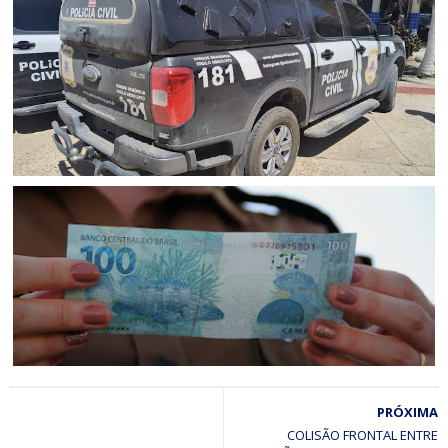
CAMPO FORMOSO
Acusado de praticar homicídio no distrito de Araras é
preso pela Polícia Civil em Campo Formoso (BA)
JUAZEIRO
Polícia Civil cumpre mandado de prisão preventiva por
tráfico de drogas em Juazeiro (BA)
CAMPO FORMOSO
PRÓXIMA
Mulher é presa ao receber correspondência com cédulas
falsas nos Correios de Campo Formoso (BA)
COLISÃO FRONTAL ENTRE