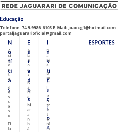
Educação
Telefone: 74 9.9986-6103 E-Mail: joaocg1@hotmail.com
portaljaguararioficial@gmail.com
N
E
I
ESPORTES
A
A
B
o
s
n
ci
la
a
d
g
hi
tí
t
s
e
o
a
n
a
ci
a
ti
B
t
s
ra
e
a
d
t
B
si
d
a
l
s
o
u
e
hi
e
s
a
s
c
n
c
M
tr
a
i
ar
e
s
a
t
o
o
n
e
Fi
h
ni
n
la
ã
m