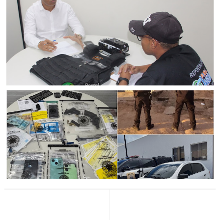
POLICIAL
Veículo é recuperado em Ponto Novo com auxílio das
Câmeras de Reconhecimento de Placas da SSP-BA, CICOM
Senhor do Bonfim
POLICIAL
Delegado da Polícia Civil de Ponto Novo (BA) concede
entrevista ao PJ e fala sobre elucidação de homicídios e
operação contra agiotagem no município
POLICIAL
R$ 1 milhão em cheques e promissórias e armas de fogo
são apreendidas durante Operação Teia da Usura contra