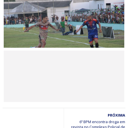
Jaguarari celebra centenário com missa, ato cívico e
programação comemorativa
ESPORTE
Pilar e Asa Branca conquistam o bi-campeonato
Jaguarariense de futebol 2026
BAHIA
PRÓXIMA
Minério extraído de Jaguarari coloca o município entre os
principais exportadores da Bahia em 2026
6º BPM encontra droga em
revista no Complexo Policial de