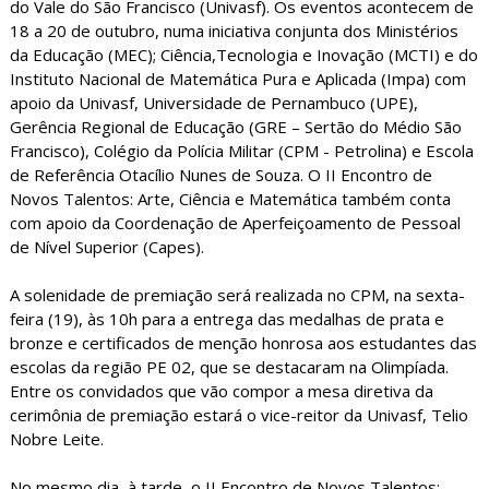
do Vale do São Francisco (Univasf). Os eventos acontecem de
18 a 20 de outubro, numa iniciativa conjunta dos Ministérios
da Educação (MEC); Ciência,Tecnologia e Inovação (MCTI) e do
Instituto Nacional de Matemática Pura e Aplicada (Impa) com
apoio da Univasf, Universidade de Pernambuco (UPE),
Gerência Regional de Educação (GRE – Sertão do Médio São
Francisco), Colégio da Polícia Militar (CPM - Petrolina) e Escola
de Referência Otacílio Nunes de Souza. O II Encontro de
Novos Talentos: Arte, Ciência e Matemática também conta
com apoio da Coordenação de Aperfeiçoamento de Pessoal
de Nível Superior (Capes).
A solenidade de premiação será realizada no CPM, na sexta-
feira (19), às 10h para a entrega das medalhas de prata e
bronze e certificados de menção honrosa aos estudantes das
escolas da região PE 02, que se destacaram na Olimpíada.
Entre os convidados que vão compor a mesa diretiva da
cerimônia de premiação estará o vice-reitor da Univasf, Telio
Nobre Leite.
No mesmo dia, à tarde, o II Encontro de Novos Talentos: