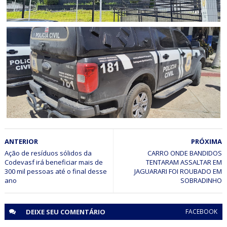
CAMPO FORMOSO
Acusado de praticar homicídio no distrito de Araras é
preso pela Polícia Civil em Campo Formoso (BA)
JUAZEIRO
ANTERIOR
PRÓXIMA
Polícia Civil cumpre mandado de prisão preventiva por
tráfico de drogas em Juazeiro (BA)
Ação de resíduos sólidos da
CARRO ONDE BANDIDOS
Codevasf irá beneficiar mais de
TENTARAM ASSALTAR EM
300 mil pessoas até o final desse
JAGUARARI FOI ROUBADO EM
SOBRADINHO
DEIXE SEU
COMENTÁRIO
FACEBOOK