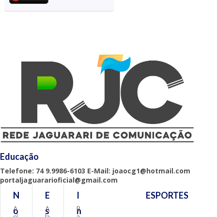
Educação
Telefone: 74 9.9986-6103 E-Mail: joaocg1@hotmail.com
portaljaguararioficial@gmail.com
N
E
I
ESPORTES
A
A
B
o
s
n
ci
la
a