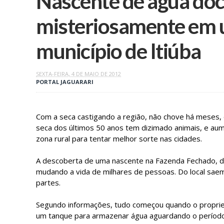
Nascente de água doc
misteriosamente em 
município de Itiúba
SEXTA-FEIRA, 4 DE MAIO DE 2012
PORTAL JAGUARARI
Com a seca castigando a região, não chove há meses, e
seca dos últimos 50 anos tem dizimado animais, e au
zona rural para tentar melhor sorte nas cidades.
A descoberta de uma nascente na Fazenda Fechado, divi
mudando a vida de milhares de pessoas. Do local saem
partes.
Segundo informações, tudo começou quando o propriet
um tanque para armazenar água aguardando o período 