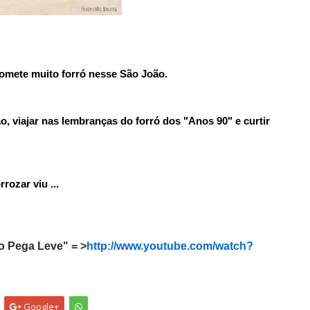
omete muito forró nesse São João.
o, viajar nas lembranças do forró dos "Anos 90" e curtir
ozar viu ...
o Pega Leve" = >
http://www.youtube.com/watch?
Google+